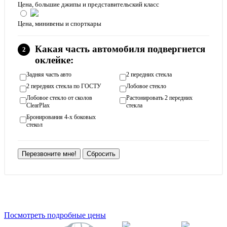
Цена, большие джипы и представительский класс
Цена, минивены и спорткары
Какая часть автомобиля подвергнется
оклейке:
Задняя часть авто
2 передних стекла
2 передних стекла по ГОСТУ
Лобовое стекло
Лобовое стекло от сколов
Растонировать 2 передних
ClearPlax
стекла
Бронирования 4-х боковых
стекол
Перезвоните мне!
Сбросить
Посмотреть подробные цены