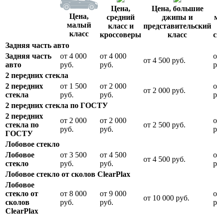
Цена,
Цена, большие
Цена,
средний
джипы и
малый
класс и
представительский
класс
кроссоверы
класс
Задняя часть авто
Задняя часть
от 4 000
от 4 000
о
от 4 500 руб.
авто
руб.
руб.
р
2 передних стекла
2 передних
от 1 500
от 2 000
о
от 2 000 руб.
стекла
руб.
руб.
р
2 передних стекла по ГОСТУ
2 передних
от 2 000
от 2 000
о
стекла по
от 2 500 руб.
руб.
руб.
р
ГОСТУ
Лобовое стекло
Лобовое
от 3 500
от 4 500
о
от 4 500 руб.
стекло
руб.
руб.
р
Лобовое стекло от сколов ClearPlax
Лобовое
стекло от
от 8 000
от 9 000
о
от 10 000 руб.
сколов
руб.
руб.
р
ClearPlax